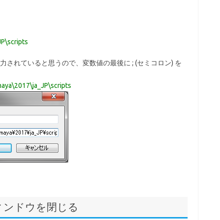
P\scripts
されていると思うので、変数値の最後に ; (セミコロン) を
ya\2017\ja_JP\scripts
ウィンドウを閉じる