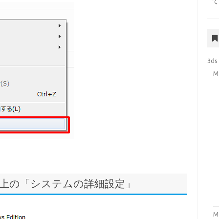
て
3ds
M
左上の「システムの詳細設定」
M