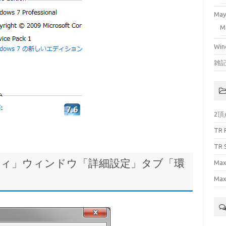
May
M
Win
雑
2頂
TR
TR 
パティ」ウィンドウ「詳細設定」タブ「環
Max
Max