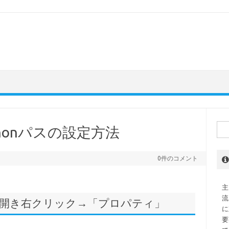
検
ythonパスの設定方法
索:
0件のコメント
主
流
」を開き右クリック→「プロパティ」
に
要