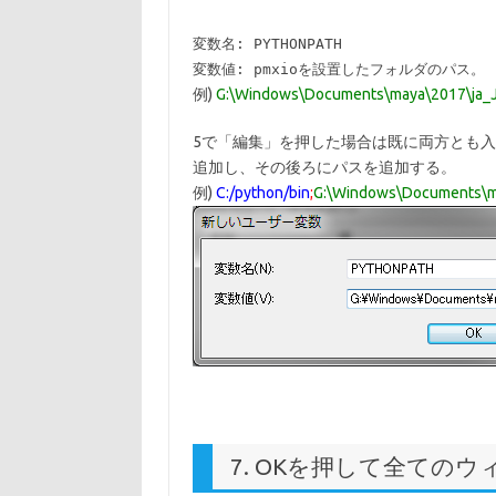
変数名: PYTHONPATH
変数値: pmxioを設置したフォルダのパス。
例)
G:\Windows\Documents\maya\2017\ja_J
5で「編集」を押した場合は既に両方とも入力
追加し、その後ろにパスを追加する。
例)
C:/python/bin
;
G:\Windows\Documents\ma
7. OKを押して全ての