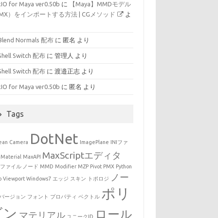
IO for Maya ver0.50b
に
【Maya】MMDモデル
MX）をインポートする方法 | CGメソッド
よ
Blend Normals 配布
に
匿名
より
Shell Switch 配布
に
管理人
より
Shell Switch 配布
に
渡邉正志
より
IO for Maya ver0.50b
に
匿名
より
Tags
DotNet
ean
Camera
ImagePlane
INIファ
MaxScriptエディタ
Material
MaxAPI
Xファイル ノード
MMD
Modifier
MZP
Pivot
PMX
Python
ノー
o
Viewport
Windows7
エッジ
スキン
トポロジ
ポリ
バージョン
フォント
プロパティ
ベクトル
ゴン
ロール
マテリアル
ユニークID