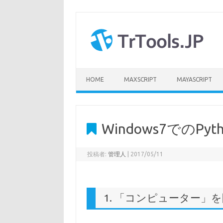
コ
ン
テ
ン
ツ
へ
ス
キ
ッ
プ
HOME
MAXSCRIPT
MAYASCRIPT
Windows7でのP
投稿者:
管理人
|
2017/05/11
1. 「コンピューター