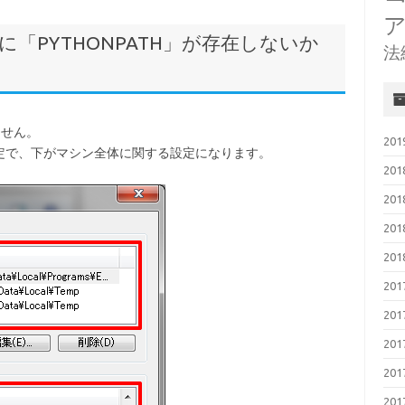
に「PYTHONPATH」が存在しないか
法
ません。
20
定で、下がマシン全体に関する設定になります。
20
20
20
20
20
20
20
20
20