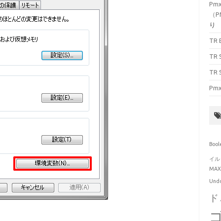
Pmx
（P
り
TR 
TR 
TR 
Pmx
Bool
イル
MA
Und
ド